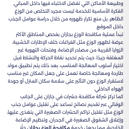
وطبيعة الأماكن التي تفضل الاختباء فيها داخل المباني.
الفكرة الأساسية للخدمة ليست مجرد التخلص من الوزغ
الظاهر، بل منع تكرار ظهوره من خلال دراسة عوامل الجذب
داخل الموقع.
تبدأ عملية مكافحة الوزغ بجازان بفحص المناطق الأكثر
عرضة لظهور الوزغ مثل الفراغات خلف الإطارات الخشبية،
الزوايا القريبة من مصادر الإضاءة، وفتحات التهوية غير
المغلقة جيدًا، حيث يتم تحديد نقاط الحركة والنشاط قبل
اختيار أسلوب المعالجة المناسب. بعد ذلك يتم تطبيق مواد
طاردة ومعالجة خاصة تعمل على جعل المكان غير مناسب
لاستقرار الوزغ دون التأثير على سلامة سكان المنزل أو جودة
الهواء الداخلي.
كما تركز شركة مكافحة حشرات في جازان على الجانب
الوقائي عبر تقديم نصائح تساعد على تقليل عوامل جذب
الوزغ مثل تقليل تراكم الحشرات الصغيرة التي يتغذى عليها،
وإغلاق الشقوق الصغيرة في الجدران، وتنظيم الإضاءة
الخارجية، مما يجعل خدمة
حلًا
مكافحة الوزغ بجازان