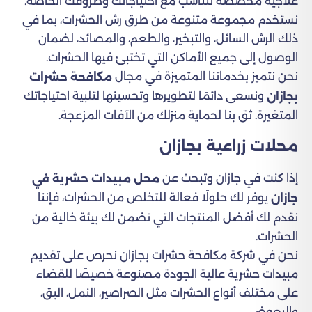
علاجية مخصصة تتناسب مع احتياجاتك وظروفك الخاصة.
نستخدم مجموعة متنوعة من طرق رش الحشرات، بما في
ذلك الرش السائل، والتبخير، والطعم، والمصائد، لضمان
الوصول إلى جميع الأماكن التي تختبئ فيها الحشرات.
نحن نتميز بخدماتنا المتميزة في مجال
مكافحة حشرات
ونسعى دائمًا لتطويرها وتحسينها لتلبية احتياجاتك
بجازان
المتغيرة. ثق بنا لحماية منزلك من الآفات المزعجة.
محلات زراعية​ بجازان
إذا كنت في جازان وتبحث عن
محل مبيدات حشرية في
يوفر لك حلولًا فعالة للتخلص من الحشرات، فإننا
جازان
نقدم لك أفضل المنتجات التي تضمن لك بيئة خالية من
الحشرات.
نحن في شركة مكافحة حشرات بجازان نحرص على تقديم
مبيدات حشرية عالية الجودة مصنوعة خصيصًا للقضاء
على مختلف أنواع الحشرات مثل الصراصير، النمل، البق،
والبعوض.