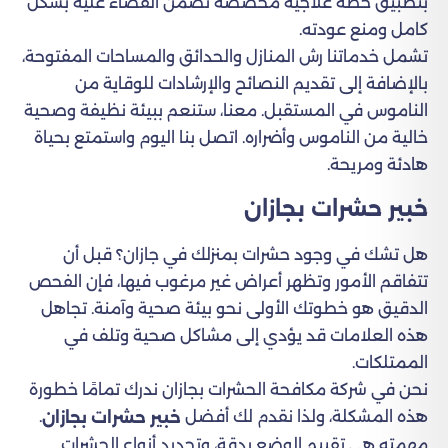
بتطبيق خطة علاجية مخصصة تضمن القضاء عليه بشكل
كامل ومنع عودته.
تشمل خدماتنا رش المنازل والحدائق والمساحات المفتوحة،
بالإضافة إلى تقديم النصائح والإرشادات للوقاية من
الناموس في المستقبل. معنا، ستنعم ببيئة نظيفة وصحية
خالية من الناموس وأضراره. اتصل بنا اليوم واستمتع بحياة
هادئة ومريحة.
خبير حشرات بجازان
هل تشك في وجود حشرات بمنزلك في جازان؟ قبل أن
تتفاقم الأمور وتظهر أعراض غير مرغوب فيها، فإن الفحص
الدقيق هو خطوتك الأولى نحو بيئة صحية وآمنة. تجاهل
هذه العلامات قد يؤدي إلى مشاكل صحية وتلف في
الممتلكات.
نحن في شركة مكافحة الحشرات بجازان ندرك تمامًا خطورة
هذه المشكلة، ولذا نقدم لك أفضل
.
خبير حشرات بجازان
مهمته هي تقييم الوضع بدقة، وتحديد أنواع الحشرات