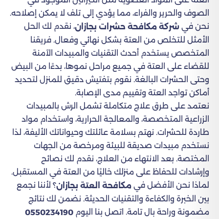
الصوف والحرير والفراء، مما يؤدي إلى تلف لا يمكن إصلاحه.
نحن في
، نقدم لك الحل
شركة مكافحة حشرات بجازان
الأمثل للتخلص من العتة بشكل نهائي وفعال. فريقنا
المتخصص يستخدم أحدث التقنيات والمبيدات الآمنة
للقضاء على العتة في جميع مراحل نموها، بدءًا من البيض
وحتى الحشرات البالغة. نقوم بتفتيش دقيق للمنزل لتحديد
أماكن تواجد العتة وتقييم مدى الإصابة.
نعتمد على طرق علاج متكاملة تشمل الرش بالمبيدات
الزراعية المتخصصة، والمعالجة الحرارية، واستخدام مواد
طاردة للحشرات. نهتم بسلامة عائلتك وحيواناتك الأليفة، لذا
نستخدم مبيدات صديقة للبيئة ومرخصة من الجهات
المختصة. بعد الانتهاء من العلاج، نقدم لك نصائح
وإرشادات للحفاظ على منزلك خاليًا من العتة في المستقبل.
لماذا نحن الأفضل في
؟ لأننا نجمع
مكافحة العتة بجازان
بين الخبرة والكفاءة والتقنيات الحديثة. نضمن لك نتائج
مضمونة وراحة بال تامة. اتصل بنا اليوم
0550234190