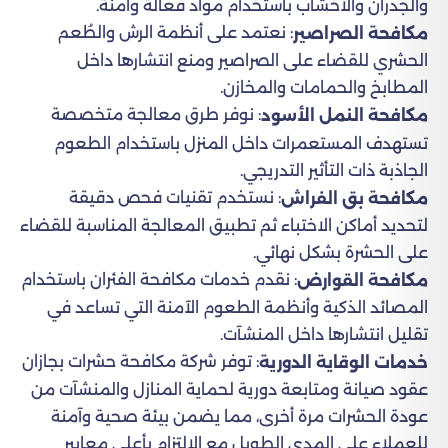
والجدران والأخشاب باستخدام مواد فعالة وآمنة.
: نعتمد على أنظمة الرش والطُعم
مكافحة الصراصير
الحشري للقضاء على الصراصير ومنع انتشارها داخل
المطابخ والحمامات والمخازن.
: نوفر طرق معالجة متخصصة
مكافحة النمل الأسود
تستهدف المستعمرات داخل المنزل باستخدام الطعوم
الجاذبة ذات التأثير التدريجي.
: نستخدم تقنيات فحص دقيقة
مكافحة بق الفراش
لتحديد أماكن الاختباء ثم تطبيق المعالجة المناسبة للقضاء
على الحشرة بشكل نهائي.
: نقدم خدمات مكافحة الفئران باستخدام
مكافحة القوارض
المصائد الذكية وأنظمة الطعوم الآمنة التي تساعد في
تقليل انتشارها داخل المنشآت.
: توفر شركة مكافحة حشرات بجازان
خدمات الوقاية الدورية
عقود صيانة ومتابعة دورية لحماية المنازل والمنشآت من
عودة الحشرات مرة أخرى، مما يضمن بيئة صحية وآمنة
للعملاء على المدى الطويل مع الالتزام بأعلى معايير