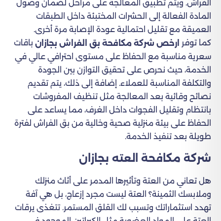
الفراش. ويتم تطبيق المعالجة على مراحل لضمان وصول
المادة الفعالة إلى الحشرات المختبئة داخل الطبقات
العميقة مع تقليل احتمالية عودة الإصابة مرة أخرى.
كما توفر
باقات
ارخص شركة مكافحة بق الفراش بجازان
سعرية مناسبة مع الحفاظ على مستوى احترافي عالي في
الخدمة، حيث نحرص على تحقيق التوازن بين الجودة
والتكلفة المناسبة للعملاء. إضافة إلى ذلك، يتم تقديم
نصائح وقائية بعد المعالجة مثل تنظيف المفروشات
بانتظام وتقليل الفجوات داخل الغرف، مما يساعد على
الحفاظ على بيئة منزلية صحية وخالية من بق الفراش لفترة
طويلة بعد تنفيذ الخدمة.
شركة مكافحة العته بجازان
هل تعاني من العتة وتأثيرها المدمر على أثاث منزلك
وملابسك الثمينة؟ العتة ليست مجرد إزعاج، بل هي آفة
تهدد استثماراتك وتسبب لك القلق المستمر. تتغذى يرقات
العتة على المواد العضوية مثل الكيراتين الموجود في