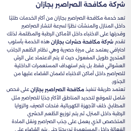
شركة مكافحة الصراصير بجازان
تعد خدمة مكافحة الصراصير بجازان من أكثر الخدمات طلبًا
داخل المنازل والمنشآت نظرًا لسرعة انتشار الصراصير
وقدرتها على الاختباء داخل الأماكن الرطبة والمظلمة، لذلك
تقدم
هذه الخدمة بأسلوب
شركة مكافحة حشرات بجازان
احترافي يعتمد على ميزة حصرية وهي نظام الطُعم الجاذب
المتدرج طويل المفعول، حيث لا يتم الاعتماد على الرش
العشوائي فقط، بل يتم استهداف المستعمرات الداخلية
للصراصير داخل أماكن الاختباء لضمان القضاء عليها من
الجذور.
تعتمد طريقة تنفيذ
على فحص
مكافحة الصراصير بجازان
شامل للموقع لتحديد المناطق الأكثر جذبًا للصراصير مثل
المطابخ، خلف الأجهزة الكهربائية، فتحات الصرف، والزوايا
الرطبة داخل المنزل، ثم يتم توزيع الطُعم الحشري
المتخصص الذي يعمل على جذب الصراصير ونقل المادة
الفعالة داخل المستعمرة تدريجيًا حتى يتم القضاء على