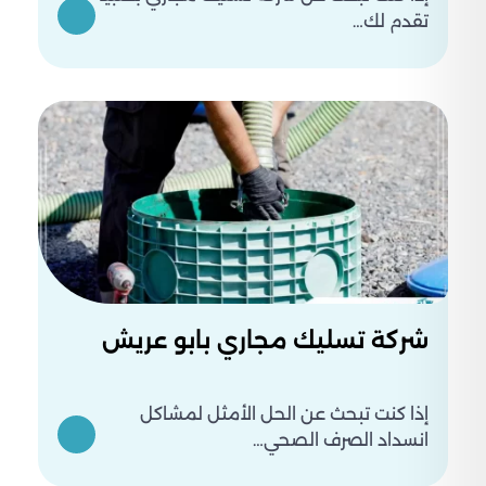
ينعكس على راحتك اليومية داخل المكان. للحجز والتدخل
تقدم لك…
السريع:
.
0550234190
شركة تسليك مجاري بابو عريش
إذا كنت تبحث عن الحل الأمثل لمشاكل
انسداد الصرف الصحي…