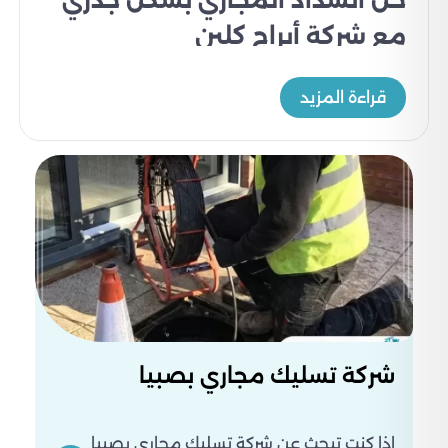
حل انسداد المجاري بشكل جذري
مع شركة أبراج كلين
في ابراج كلين لا يتم التعامل مع انسداد المجاري
كعرض مؤقت، بل يتم الوصول لسبب المشكلة بدقة،
قراءة المزيد
سواء كان دهون متراكمة، ترسبات داخل المواسير، أو
خلل في الخطوط الرئيسية، ثم معالجته بشكل يمنع
تكراره.
نعتمد على استجابة سريعة داخل جازان والأحياء مثل
، لأن التأخير يعني توسع
أبو عريش، صبيا، وصامطة
المشكلة داخل المكان. يتم التنفيذ بطريقة منظمة
تحافظ على الموقع دون فوضى أو تعطيل الاستخدام،
مع شرح واضح للحالة قبل البدء وتحديد الإجراء المناسب
والتكلفة بشكل مباشر.
كما نتعامل بمرونة مع مختلف الحالات، من الانسدادات
البسيطة إلى المشاكل المتكررة والمعقدة، مع متابعة
شركة تسليك مجاري بصبيا
بعد الخدمة للتأكد من استقرار التصريف وعدم رجوع
المشكلة خلال فترة قصيرة. الهدف ليس مجرد فتح
انسداد، بل إعادة كفاءة شبكة الصرف بشكل عملي
إذا كنت تبحث عن شركة تسليك مجاري بصبيا